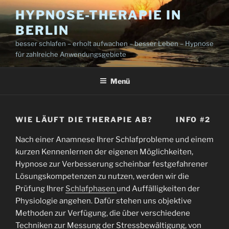
Zum
HYPNOSE-THERAPIE IN
Inhalt
BERLIN
springen
besser schlafen – erholt aufwachen – besser Leben – Hypnose
für zahlreiche Anwendungsgebiete
Menü
WIE LÄUFT DIE THERAPIE AB? INFO #2
Nach einer Anamnese Ihrer Schlafprobleme und einem
kurzen Kennenlernen der eigenen Möglichkeiten,
Hypnose zur Verbesserung scheinbar festgefahrener
Lösungskompetenzen zu nutzen, werden wir die
Prüfung Ihrer
Schlafphasen
und Auffälligkeiten der
Physiologie angehen. Dafür stehen uns objektive
Methoden zur Verfügung, die über verschiedene
Techniken zur Messung der Stressbewältigung, von